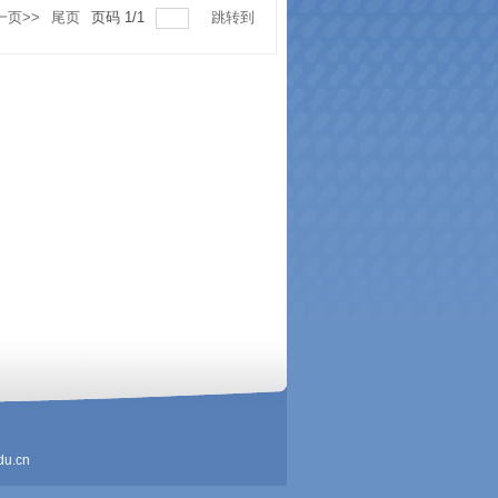
一页>>
尾页
页码
1
/
1
跳转到
u.cn