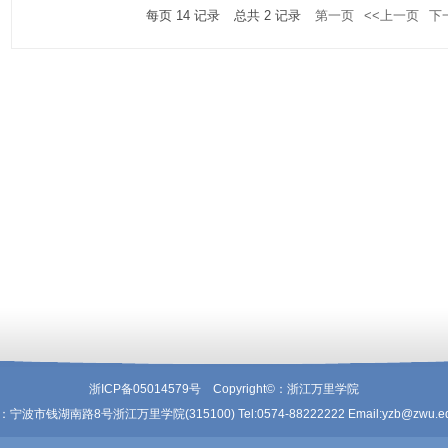
每页
14
记录
总共
2
记录
第一页
<<上一页
下
浙ICP备05014579号 Copyright©：浙江万里学院
宁波市钱湖南路8号浙江万里学院(315100) Tel:0574-88222222 Email:yzb@zwu.ed